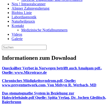
Neu ! Intraoralscanner
Aligner Zahnregulierung
Biobiss Linie
Labordiagnostik
Naturheilpraxis
Kontakt
Medizinische Notfallnummern
Videos
Galerie
Informationen zum Download
Quecksilber Verbot in Norwegen betrifft auch Amalgam pdf.,
Quelle: www.Microtrace.de
Chronisches Müdigkeitssyndrom.pdf, Quelle:
www.preventnetwork.com, Von Melvyn R. Werbach, MD
Das stomatognathe System in Beziehung zur
Halswirbelsäule.pdf Quelle: Spitta Verlag, Dr. Jochen Gleditsch,
Baierbrunn