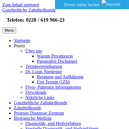
Zum Inhalt springen
Termin online buchen
Ganzheitliche Zahnheilkunde
Telefon: 0228 / 619 966-23
Menü
Startseite
Praxis
Über uns
Warum Privatpraxis
Paragrafen Dschungel
Terminvereinbarung
Dr. Louis Niestegge
Beratung und Aufklärung
Erst Termin GZM
Flyer- Patienten Informationen
Downloads
Nützliche Links
Ganzheitliche Zahnheilkunde
Zahnheilkunde
Prognos Diagnose Zentrum
Biologische Medizin
Diagnostik- und Heilverfahren
Spezielle Diagnostik- und Heilverfahren